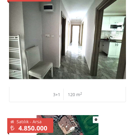
2
3+1
120 m
Satılık - Arsa
4.850.000