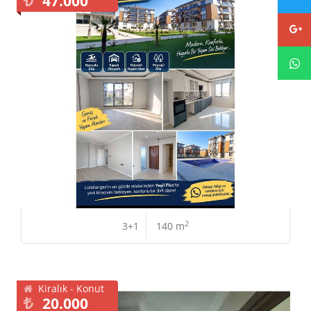
47.000
2
3+1
140 m
Kiralık - Konut
20.000