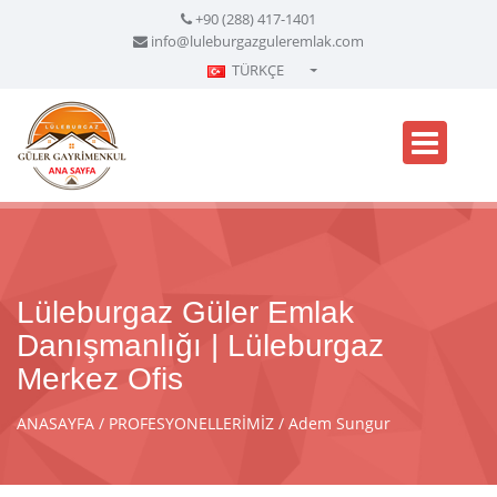
+90 (288) 417-1401
info@luleburgazguleremlak.com
TÜRKÇE
Türkçe - Turkish
English - English
русский - Russian
فارسی - Persian
العربية - Arabic
Crnogorski - Montenegrin
Lüleburgaz Güler Emlak
Српски - Serbian
Danışmanlığı | Lüleburgaz
Merkez Ofis
ANASAYFA
PROFESYONELLERİMİZ
Adem Sungur