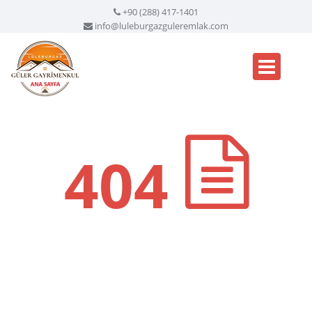
+90 (288) 417-1401
info@luleburgazguleremlak.com
404